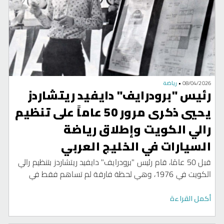
08/04/2026
•
رياضة
رئيس "برودرايف" دايفيد ريتشاردز
يحيي ذكرى مرور 50 عاماً على تنظيم
رالي الكويت وإطلاق رياضة
السيارات في الخليج العربي
قبل 50 عامًا، قام رئيس "برودرايف" دايفيد ريتشاردز بتنظيم رالي
الكويت في 1976، وهي لحظة فارقة لم تساهم فقط في
انطلاق رياضة المحركات بشكل احترافي في دول الخليج العربي
إنما كانت نقطة تحوّل اجتماعية وثقافية ساهمت في الوصول
أكمل القراءة
في يومنا الحالي إلى استضافة 4 بلدان في منطقة الشرق
الأوسط لجوائز كبرى في الفورمولا 1، سباقات جي تي عالمية،