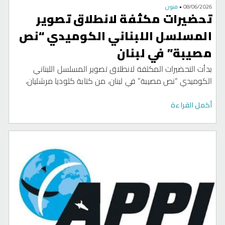
08/06/2026
•
فنون
تحضيرات مكثفة لانطلاق تصوير
المسلسل اللبناني الكوميدي “نص
مصيبة” في لبنان
بدأت التحضيرات المكثفة لانطلاق تصوير المسلسل اللبناني
الكوميدي “نص مصيبة” في لبنان، من كتابة كلوديا مرشليان،
وإخراج جورج روكز، وإنتاج Zee Production للمنتجة زينات توفيق
والمنتج ماجد مزهر.
أكمل القراءة