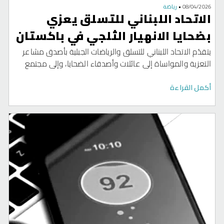
08/04/2026
•
رياضة
الاتحاد اللبناني للتسلق يعزي
بضحايا الانهيار الثلجي في باكستان
يتقدّم الاتحاد اللبناني للتسلق والرياضات الجبلية بأصدق مشاعر
التعزية والمواساة إلى عائلات وأصدقاء الضحايا، وإلى مجتمع
رياضات تسلق الجبال حول العالم، إثر حادثة الانهيار الثلجي التي
وقعت منذ ايام على جبل برود بيك في باكستان وأودت بحياة
أكمل القراءة
عشرة من متسلقي الجبال. إننا إذ ننحني احتراماً لأرواح جميع من
فقدوا حياتهم، ومن بينهم المتسلق العالمي نيمس بورجا، الذي
شكّل مصدر إلهام وشجاعة لعشاق الجبال حول العالم، اضافة
إلى العمانية نظيرة الحارثي، وباقي المتسلقين من باكستان
والولايات المتحدة الأميركية والنيبال… نسأل الله ان يرحمهم الله
جميعاً. إن هذه المأساة تُمثل خسارة كبيرة لجميع محبي
الرياضات الجبلية، وقد تركت أثراً عميقاً في قلوب أفراد مجتمع
رياضة التسلق في لبنان والعالم بأسره. نتضرع إلى الله أن يمنح
ذويهم وأصدقاءهم الصبر والقوة والعزاء. رحمهم الله، ولتبقَ
ذكراهم خالدة في الجبال التي أحبوها.