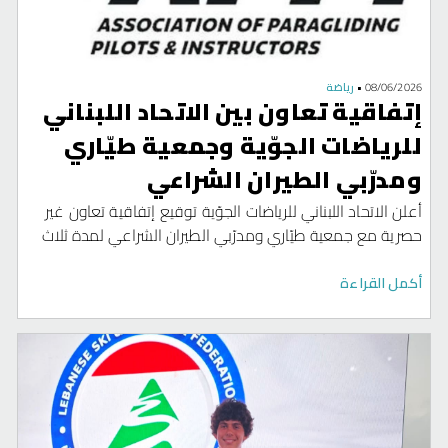
08/06/2026
•
رياضة
إتفاقية تعاون بين الاتحاد اللبناني
للرياضات الجوّية وجمعية طيّاري
ومدرّبي الطيران الشراعي
أعلن الاتحاد اللبناني للرياضات الجوّية توقيع إتفاقية تعاون غير
حصرية مع جمعية طيّاري ومدرّبي الطيران الشراعي لمدة ثلاث
سنوات قابلة للتجديد بموافقة الطرفين. بموجب هذه الاتفاقية
التاريخية، يتسنّى للاتحاد اللبناني للرياضات الجوية فرصة الدخول
أكمل القراءة
الكامل إلى نظام جمعية (APPI) المعترف بها دولياً، وأطر التدريب
الشامل الخاص بها، بالاضافة الى الدعم التشغيليّ المتخصّص،
وهذه أبرز نقاط الاتفاقية: رفع معايير السلامة والجودة: تطبيق
بروتوكولات التدريب وتدابير السلامة العالمية الخاصة بـ(APPI)
لتنظيم وتوحيد الطيران الشراعي (الباراغليدنغ) في جميع أنحاء
لبنان. تطوير المهارات: تمكين الطيارين والمدرّبين والمدارس