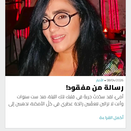
والحقبة الحديثة من رالي داكار.
08/04/2026
•
الأخبار
رسالة من مفقود!
أميّ، لقد سدّدتُ حربةً في قلبك تلك الليلة، منذ ست سنوات
وأنت لا تزالين تتعقّبين رائحة عطري في كلّ الأمكنة، تذهبين إلى
اللامكان، تعبثين في كلّ الموجودات، بحثًا عن أثر لي. خذلك القدر،
خذلتك بيروت، وخذلك حُبُّ هذا الوطن. أيا وجعي، حلّقي معي
أكمل القراءة
قليلًا في ذاك السراب، حيث اللامكان، حيث اللأشلاء، حيث