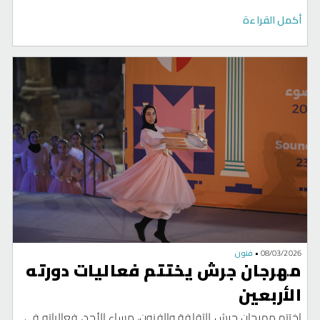
أغاني أغاني، أعلنت خلاله عن موعد إطلاق ألبومها الجديد،
المفقود
المقرر صدوره خلال شهر أكتوبر المقبل.
أكمل القراءة
08/03/2026
•
فنون
مهرجان جرش يختتم فعاليات دورته
الأربعين
اختتم مهرجان جرش للثقافة والفنون، مساء الأحد، فعالياته في