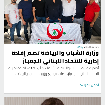
08/05/2026
•
رياضة
وزارة الشباب والرياضة تصدر إفادة
إدارية للاتحاد اللبناني للجمباز
أصدرت وزارة الشباب والرياضة، الأربعاء 5 آب 2026، إفادة إدارية
للاتحاد اللبناني للجمباز، حملت توقيع وزيرة الشباب والرياضة
الدكتورة نورا بايراقداريان، عقب المصادقة على نتائج انتخابات
الجمعية العمومية وتوزيع المناصب في اللجنة الإدارية الجديدة،
أكمل القراءة
وذلك استنادًا إلى محضرَيْ الجلستين المنعقدتين في الثامن عشر
من تموز 2026.