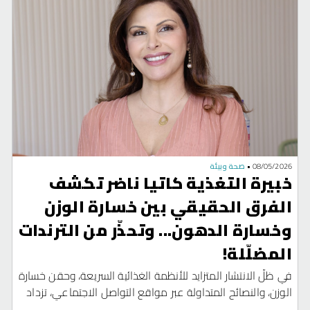
08/05/2026
•
صحة وبيئة
خبيرة التغذية كاتيا ناضر تكشف
الفرق الحقيقي بين خسارة الوزن
وخسارة الدهون... وتحذّر من الترندات
المضلّلة!
في ظلّ الانتشار المتزايد للأنظمة الغذائية السريعة، وحقن خسارة
الوزن، والنصائح المتداولة عبر مواقع التواصل الاجتماعي، تزداد
الحاجة إلى التوعية الغذائية المبنية على أسس علمية، بعيداً عن