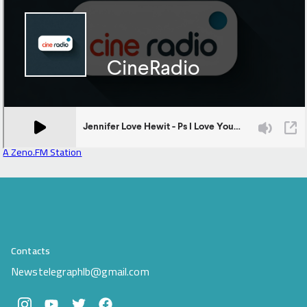
وأسهمت في تقديم صورة مشرقة عن الأردن بوصفه وجهة
للثقافة والإبداع. وأشار إلى أن الدورة شهدت حضوراً جماهيرياً
واسعاً على مختلف المسارح. واستضاف المسرح الجنوبي نخبة
من نجوم الغناء العربي، إلى جانب مشاركة متميزة للفنانين
الأردنيين، فيما احتضن المسرح الشمالي برنامجاً ثقافياً وفنياً
متنوعاً شمل العروض الموسيقية والمسرحية وفرق الكورال
والتراث، بما عكس التنوع الذي ميّز الدورة الأربعين. كما شهدت
الدورة توسعاً في فضاءات العروض باستحداث مسرح الهيبودروم
وقبو زيوس، إلى جانب تعزيز حضور المجتمع المحلي، وتمكين
A Zeno.FM Station
المرأة، ودعم الحرفيين والأسر المنتجة، بما رسخ البعد التنموي
للمهرجان إلى جانب رسالته الثقافية. وأكد الخضير أن إدارة
المهرجان ستواصل البناء على ما تحقق من نجاحات في الدورة
الأربعين، والاستفادة من جميع الأفكار والمقترحات، لتقديم
دورات أكثر تميزاً، وتعزيز تجربة الزائر، وبناء شراكات منتجة مع
القطاع الخاص الذي يعمل في مجال الثقافة والفنون، وترسيخ
Contacts
مكانة مهرجان جرش بوصفه أحد أهم المهرجانات الثقافية
والفنية في المنطقة. وأعرب عن شكره لرئيس وأعضاء اللجنة
Newstelegraphlb@gmail.com
العليا، والأجهزة الأمنية بكافة مرتباتها ولكل الشركاء من
القطاعين العام والخاص، و وسائل الإعلام المحلية والعربية