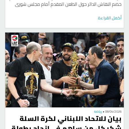
خضم النقاش الدائر حول الطعن المقدم أمام مجلس شورى
الدولة، نتقدم باقتراح اسم *الدكتور القاضي محمد النقري*
كخيار جدي يعكس حاجة المرحلة الراهنة.
أكمل القراءة
08/04/2026
•
رياضة
بيان للاتحاد اللبناني لكرة السلة
شكر كل من ساهم في انجاح بطولة